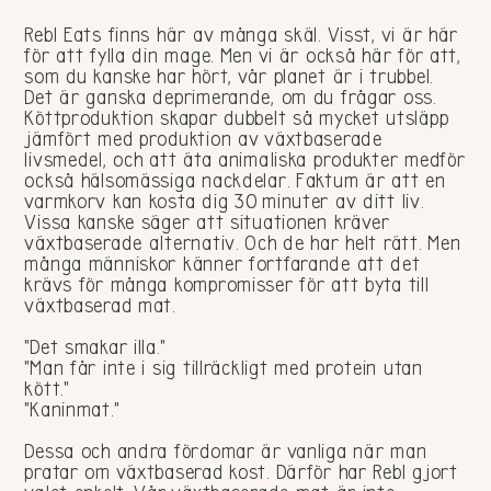
Rebl Eats finns här av många skäl. Visst, vi är här
för att fylla din mage. Men vi är också här för att,
som du kanske har hört, vår planet är i trubbel.
Det är ganska deprimerande, om du frågar oss.
Köttproduktion skapar dubbelt så mycket utsläpp
jämfört med produktion av växtbaserade
livsmedel, och att äta animaliska produkter medför
också hälsomässiga nackdelar. Faktum är att en
varmkorv kan kosta dig 30 minuter av ditt liv.
Vissa kanske säger att situationen kräver
växtbaserade alternativ. Och de har helt rätt. Men
många människor känner fortfarande att det
krävs för många kompromisser för att byta till
växtbaserad mat.
"Det smakar illa."
"Man får inte i sig tillräckligt med protein utan
kött."
"Kaninmat."
Dessa och andra fördomar är vanliga när man
pratar om växtbaserad kost. Därför har Rebl gjort