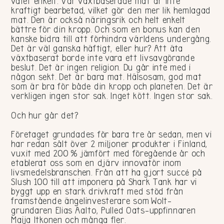
valet enkelt. Vår växtbaserade mat är inte
kraftigt bearbetad, vilket gör den mer lik hemlagad
mat. Den är också näringsrik och helt enkelt
bättre för din kropp. Och som en bonus kan den
kanske bidra till att förhindra världens undergång.
Det är väl ganska häftigt, eller hur? Att äta
växtbaserat borde inte vara ett livsavgörande
beslut. Det är ingen religion. Du går inte med i
någon sekt. Det är bara mat. Hälsosam, god mat
som är bra för både din kropp och planeten. Det är
verkligen ingen stor sak. Inget kött. Ingen stor sak.
Och hur går det?
Företaget grundades för bara tre år sedan, men vi
har redan sålt över 2 miljoner produkter i Finland,
vuxit med 200 % jämfört med föregående år och
etablerat oss som en djärv innovatör inom
livsmedelsbranschen. Från att ha gjort succé på
Slush 100 till att imponera på Shark Tank har vi
byggt upp en stark drivkraft med stöd från
framstående ängelinvesterare som Wolt-
grundaren Elias Aalto, Pulled Oats-uppfinnaren
Maija Itkonen och många fler.